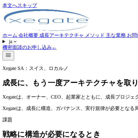
本文へスキップ
ホーム
会社概要
成長アーキテクチャ
メソッド
主な業務
お問
ja
機密面談のお申し込み
←
Xegate SA：スイス、ロカルノ
成長に、もう一度アーキテクチャを取
Xegateは、オーナー、CEO、起業家とともに、成長プロ
Xegateは、成長に構造、ガバナンス、実行規律が必要とな
課題
戦略に構造が必要になるとき