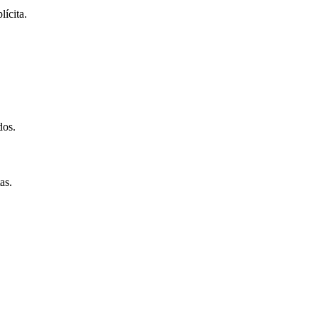
ícita.
dos.
as.