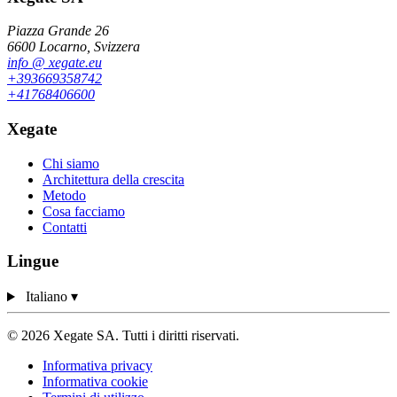
Piazza Grande 26
6600 Locarno, Svizzera
info
@
xegate.eu
+39
366
93
58
742
+41
76
840
66
00
Xegate
Chi siamo
Architettura della crescita
Metodo
Cosa facciamo
Contatti
Lingue
Italiano
▾
© 2026 Xegate SA. Tutti i diritti riservati.
Informativa privacy
Informativa cookie