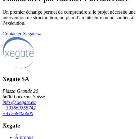
Un premier échange permet de comprendre si le projet nécessite une
intervention de structuration, un plan d’architecture ou un soutien à
l’exécution.
Contacter Xegate
←
Xegate SA
Piazza Grande 26
6600 Locarno, Suisse
info
@
xegate.eu
+39
366
93
58
742
+41
76
840
66
00
Xegate
À propos