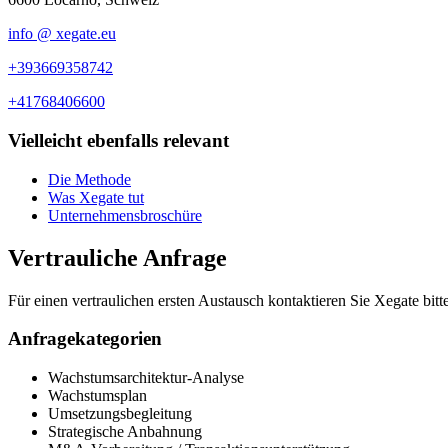
info
@
xegate.eu
+39
366
93
58
742
+41
76
840
66
00
Vielleicht ebenfalls relevant
Die Methode
Was Xegate tut
Unternehmensbroschüre
Vertrauliche Anfrage
Für einen vertraulichen ersten Austausch kontaktieren Sie Xegate bitt
Anfragekategorien
Wachstumsarchitektur-Analyse
Wachstumsplan
Umsetzungsbegleitung
Strategische Anbahnung