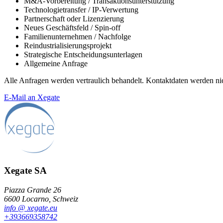
M&A-Vorbereitung / Transaktionsunterstützung
Technologietransfer / IP-Verwertung
Partnerschaft oder Lizenzierung
Neues Geschäftsfeld / Spin-off
Familienunternehmen / Nachfolge
Reindustrialisierungsprojekt
Strategische Entscheidungsunterlagen
Allgemeine Anfrage
Alle Anfragen werden vertraulich behandelt. Kontaktdaten werden nic
E-Mail an Xegate
Xegate SA
Piazza Grande 26
6600 Locarno, Schweiz
info
@
xegate.eu
+39
366
93
58
742