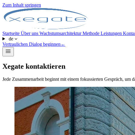
Zum Inhalt springen
Startseite
Über uns
Wachstumsarchitektur
Methode
Leistungen
Konta
de
Vertraulichen Dialog beginnen
←
Xegate kontaktieren
Jede Zusammenarbeit beginnt mit einem fokussierten Gespräch, um das